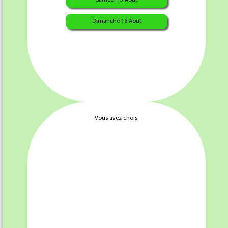
Dimanche 16 Aout
Rôti porc Braisé X10 Tr
tranche de rôti boeuf cuit X 15 Tr
Carottes Rapées X 1Kg
Salade Piémontaise X 1Kg
Vous avez choisi
Buffet Froid en Vrac X3 X10 Tr
Salade Marco-polo X 1Kg
89.95 €
79.95
€