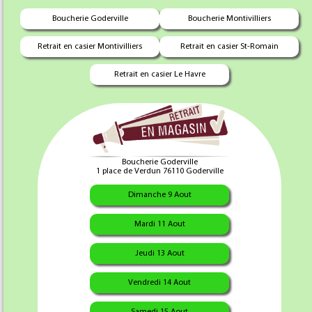
Boucherie Goderville
Boucherie Montivilliers
Retrait en casier Montivilliers
Retrait en casier St-Romain
Retrait en casier Le Havre
Buffet Froid Vrac
"Buffet Froid en Vrac 10 personnes"
Boucherie Goderville
1 place de Verdun 76110 Goderville
Tranche de Roulades Pistache Maison X 10
Dimanche 9 Aout
Mardi 11 Aout
Tranche de Rosette X 10
Jeudi 13 Aout
Tranche de saucisson à l'ail Maison X 10
Vendredi 14 Aout
Cornichons x200g
Samedi 15 Aout